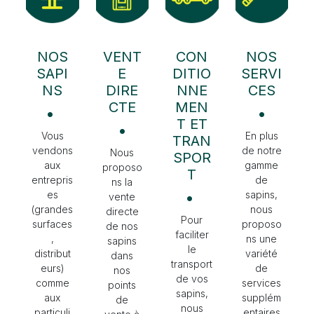
NOS
VENT
CON
NOS
SAPI
E
DITIO
SERVI
NS
DIRE
NNE
CES
CTE
MEN
•
•
T ET
•
Vous
En plus
TRAN
vendons
de notre
Nous
SPOR
aux
gamme
proposo
T
entrepris
de
ns la
es
•
sapins,
vente
(grandes
nous
directe
Pour
surfaces
proposo
de nos
faciliter
,
ns une
sapins
le
distribut
variété
dans
transport
eurs)
de
nos
de vos
comme
services
points
sapins,
aux
supplém
de
nous
particuli
entaires