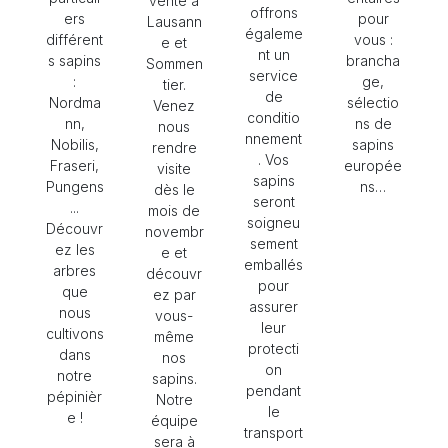
vente à
offrons
ers
pour
Lausann
égaleme
différent
vous :
e et
nt un
s sapins
brancha
Sommen
service
:
ge,
tier.
de
Nordma
sélectio
Venez
conditio
nn,
ns de
nous
nnement
Nobilis,
sapins
rendre
. Vos
Fraseri,
europée
visite
sapins
Pungens
ns…
dès le
seront
...
mois de
soigneu
Découvr
novembr
sement
ez les
e et
emballés
arbres
découvr
pour
que
ez par
assurer
nous
vous-
leur
cultivons
même
protecti
dans
nos
on
notre
sapins.
pendant
pépinièr
Notre
le
e !
équipe
transport
sera à